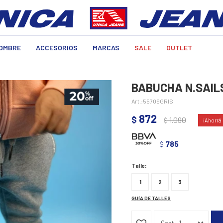
OMBRE
ACCESORIOS
MARCAS
SALE
OUTLET
BABUCHA N.SAILS
55709GRIS
872
$
1.090
$
785
$
Talle:
1
2
3
GUÍA DE TALLES