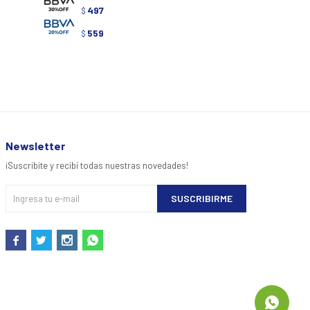
497
857
$
$
559
$
Newsletter
¡Suscribite y recibí todas nuestras novedades!
SUSCRIBIRME



