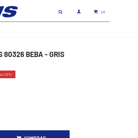
0
$
 80326 BEBA - GRIS
20
COMPRAR