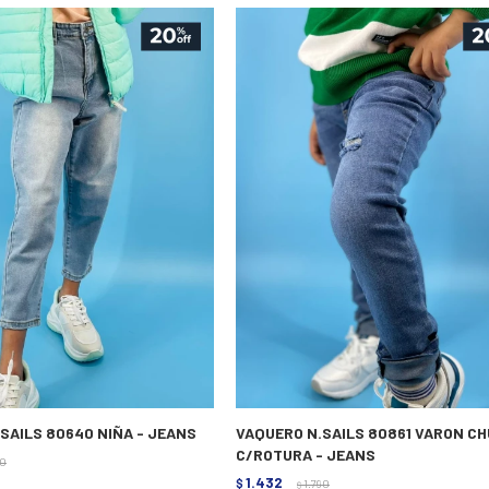
SAILS 80640 NIÑA - JEANS
VAQUERO N.SAILS 80861 VARON CH
C/ROTURA - JEANS
90
1.432
$
1.790
$