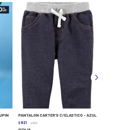
UPIN
PANTALON CARTER'S C/ELASTICO - AZUL
BABUCHA RUS
621
952
$
690
$
1.190
$
$