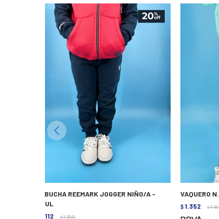
BABUCHA REEMARK JOGGER NIÑO/A -
VAQUERO N.
AZUL
1.352
$
1.6
$
1.112
$
1.390
$