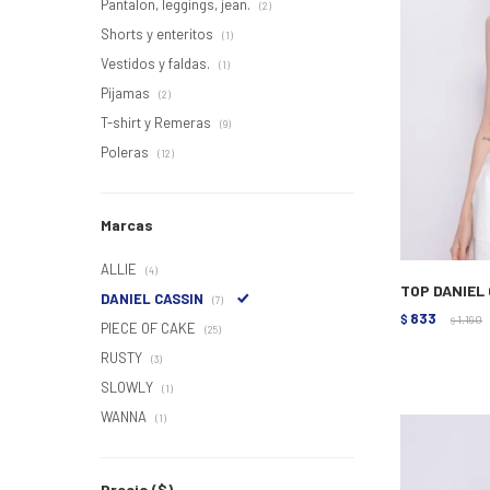
Pantalon, leggings, jean.
(2)
Shorts y enteritos
(1)
Vestidos y faldas.
(1)
Pijamas
(2)
T-shirt y Remeras
(9)
Poleras
(12)
Marcas
ALLIE
(4)
TOP DANIEL 
DANIEL CASSIN
(7)
833
$
1.190
$
PIECE OF CAKE
(25)
RUSTY
(3)
SLOWLY
(1)
WANNA
(1)
Precio
($)