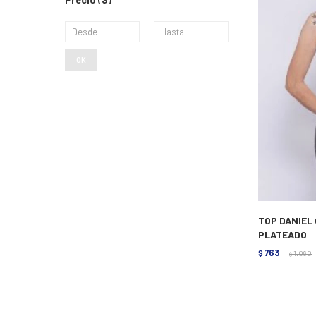
OK
TOP DANIEL
PLATEADO
763
$
1.090
$