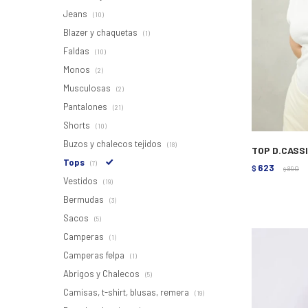
Jeans
(10)
Blazer y chaquetas
(1)
Faldas
(10)
Monos
(2)
Musculosas
(2)
Pantalones
(21)
Shorts
(10)
Buzos y chalecos tejidos
(18)
TOP D.CASS
Tops
(7)
623
$
890
$
Vestidos
(19)
Bermudas
(3)
Sacos
(5)
Camperas
(1)
Camperas felpa
(1)
Abrigos y Chalecos
(5)
Camisas, t-shirt, blusas, remera
(19)