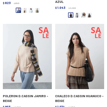
AZUL
623
$
890
$
1.043
$
1.490
$
POLERON D.CASSIN JAMIRO -
CHALECO D.CASSIN HUANUCO -
BEIGE
BEIGE
903
1.074
$
1.290
$
1.790