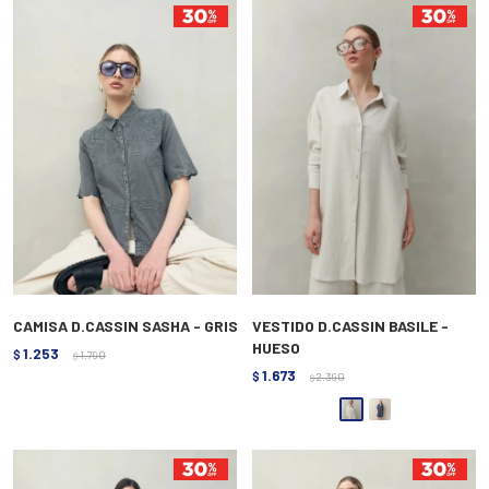
CAMISA D.CASSIN SASHA - GRIS
VESTIDO D.CASSIN BASILE -
HUESO
1.253
$
1.790
$
1.673
$
2.390
$