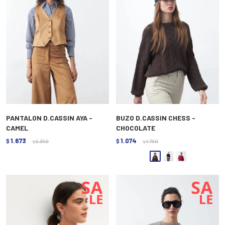
PANTALON D.CASSIN AYA -
BUZO D.CASSIN CHESS -
CAMEL
CHOCOLATE
1.673
1.074
$
2.390
$
1.790
$
$