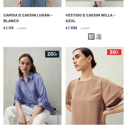
CAMISA D.CASSIN LUGAN -
VESTIDO D.CASSIN WILLA -
BLANCO
AZUL
1.113
1.393
$
1.590
$
1.990
$
$