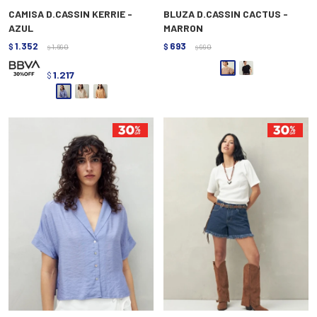
CAMISA D.CASSIN KERRIE -
BLUZA D.CASSIN CACTUS -
AZUL
MARRON
1.352
693
$
1.690
$
990
$
$
1.217
$