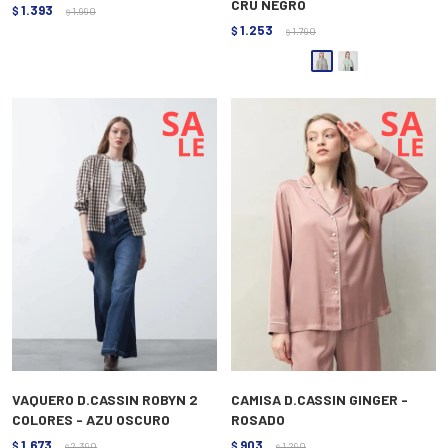
CRU NEGRO
1.393
$
1.990
$
1.253
$
1.790
$
VAQUERO D.CASSIN ROBYN 2
CAMISA D.CASSIN GINGER -
COLORES - AZU OSCURO
ROSADO
1.673
903
$
2.390
$
1.290
$
$