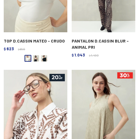
TOP D.CASSIN MATEO - CRUDO
PANTALON D.CASSIN BLUR -
ANIMAL PRI
623
$
890
$
1.043
$
1.490
$