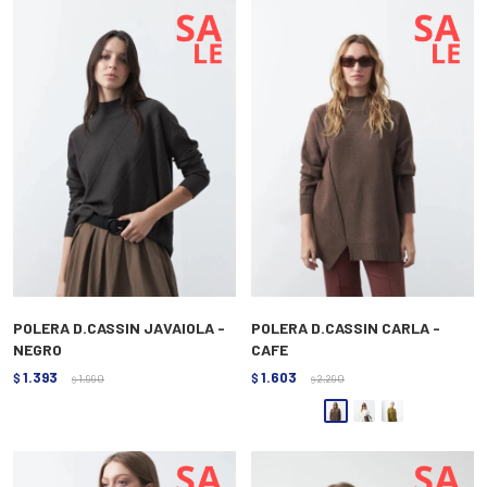
POLERA D.CASSIN JAVAIOLA -
POLERA D.CASSIN CARLA -
NEGRO
CAFE
1.393
1.603
$
1.990
$
2.290
$
$