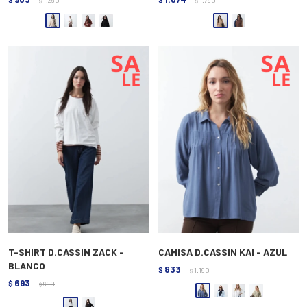
$
$
T-SHIRT D.CASSIN ZACK -
CAMISA D.CASSIN KAI - AZUL
BLANCO
833
$
1.190
$
693
$
990
$