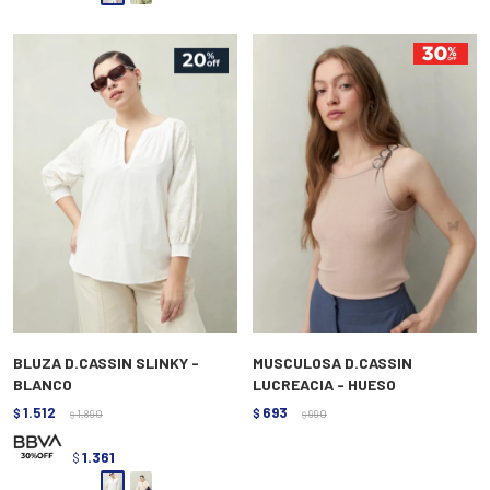
BLUZA D.CASSIN SLINKY -
MUSCULOSA D.CASSIN
BLANCO
LUCREACIA - HUESO
1.512
693
$
1.890
$
990
$
$
1.361
$