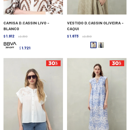
CAMISA D.CASSIN LIVO -
VESTIDO D.CASSIN OLIVEIRA -
BLANCO
CAQUI
1.912
1.673
$
2.390
$
2.390
$
$
1.721
$