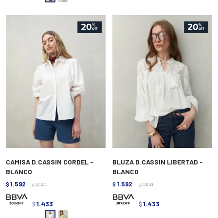
CAMISA D.CASSIN CORDEL -
BLUZA D.CASSIN LIBERTAD -
BLANCO
BLANCO
1.592
1.592
$
1.990
$
1.990
$
$
1.433
1.433
$
$