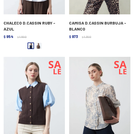
CHALECO D.CASSIN RUBY -
CAMISA D.CASSIN BURBUJA -
AZUL
BLANCO
954
973
$
1.590
$
1.390
$
$