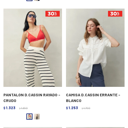
PANTALON D.CASSIN RAYADO -
CAMISA D.CASSIN ERRANTE -
CRUDO
BLANCO
1.323
1.253
$
1.890
$
1.790
$
$