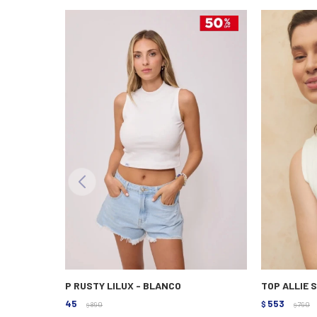
TOP RUSTY LILUX - BLANCO
TOP ALLIE 
445
553
$
890
$
790
$
$