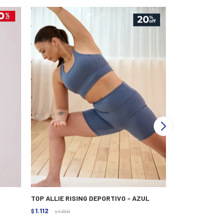
TOP ALLIE RISING DEPORTIVO - AZUL
TOP D.CASSIN
1.112
1.183
$
1.390
$
1.690
$
$