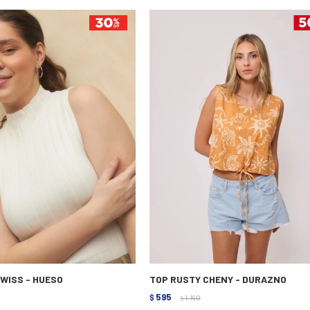
SWISS - HUESO
TOP RUSTY CHENY - DURAZNO
595
$
1.190
$