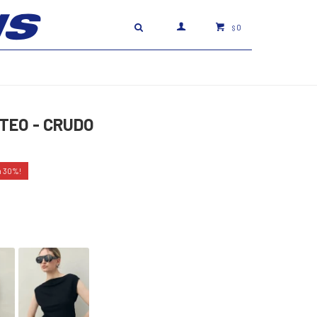
0
$
TEO - CRUDO
30