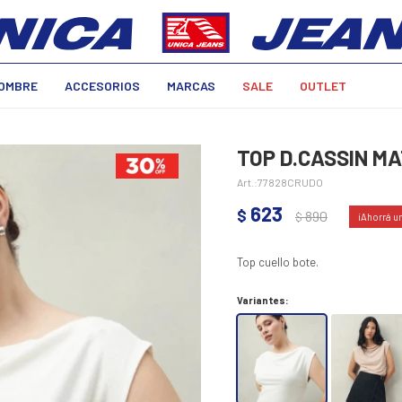
OMBRE
ACCESORIOS
MARCAS
SALE
OUTLET
TOP D.CASSIN MA
77828CRUDO
623
$
890
$
Top cuello bote.
Variantes: