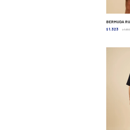
BERMUDA RU
1.323
$
1.89
$