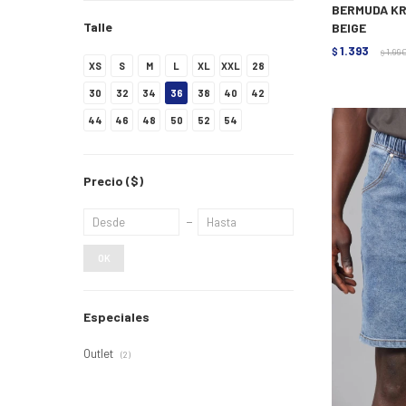
BERMUDA KR
Talle
BEIGE
1.393
$
1.99
$
XS
S
M
L
XL
XXL
28
30
32
34
36
38
40
42
44
46
48
50
52
54
Precio
($)
OK
Especiales
Outlet
(2)