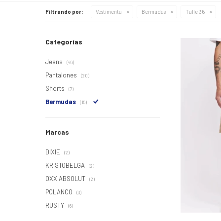
Filtrando por:
Vestimenta
Bermudas
Talle 36
Categorías
Jeans
(46)
Pantalones
(20)
Shorts
(7)
Bermudas
(15)
Marcas
DIXIE
(2)
KRISTOBELGA
(2)
OXX ABSOLUT
(2)
POLANCO
(3)
RUSTY
(6)