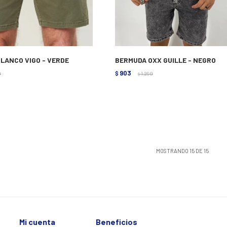
LANCO VIGO - VERDE
BERMUDA OXX GUILLE - NEGRO
903
0
$
1.290
$
MOSTRANDO
15
DE
15
Mi cuenta
Beneficios