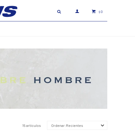
0
$
15 artículos
Recientes