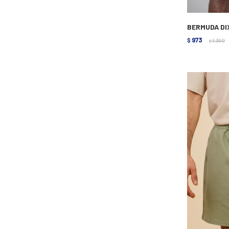
BERMUDA DIX
973
$
1.390
$