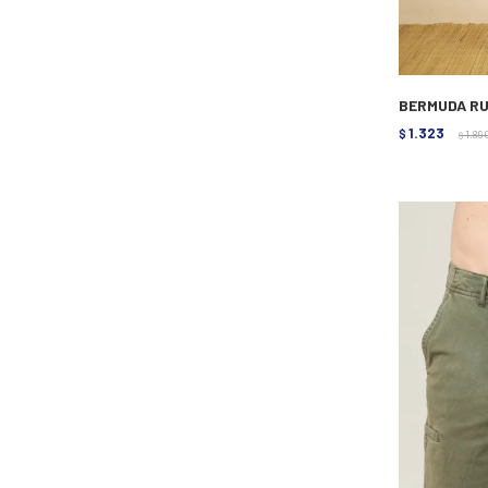
BERMUDA RU
1.323
$
1.89
$