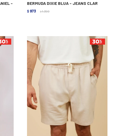
NIEL -
BERMUDA DIXIE BLUA - JEANS CLAR
973
$
1.390
$