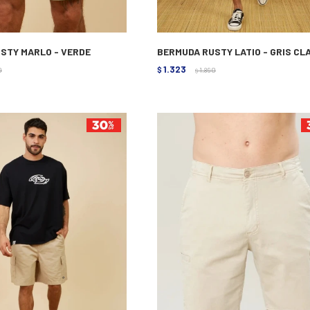
STY MARLO - VERDE
BERMUDA RUSTY LATIO - GRIS CL
1.323
0
$
1.890
$