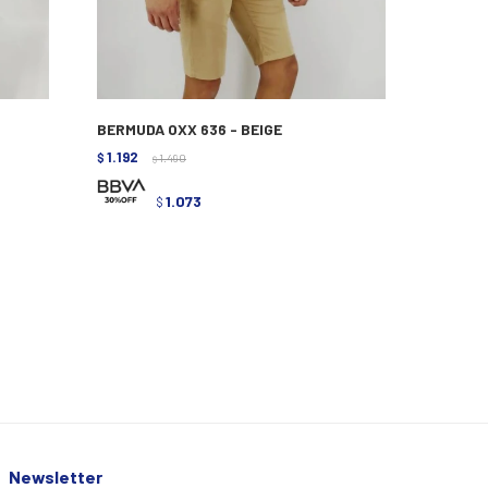
BERMUDA OXX 636 - BEIGE
1.192
$
1.490
$
1.073
$
Newsletter