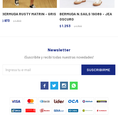
BERMUDA RUSTY MATRIN - GRIS
BERMUDA N.SAILS 19089 - JEA
OSCURO
973
$
1.390
$
1.253
$
1.790
$
Newsletter
¡Suscribite y recibí todas nuestras novedades!
SUSCRIBIRME



