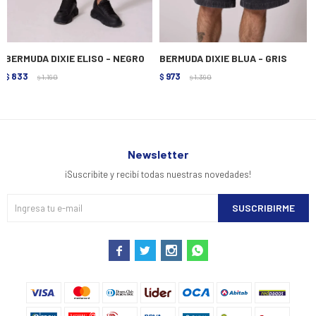
BERMUDA DIXIE ELISO - NEGRO
BERMUDA DIXIE BLUA - GRIS
833
973
$
1.190
$
1.390
$
$
Newsletter
¡Suscribite y recibí todas nuestras novedades!
SUSCRIBIRME



