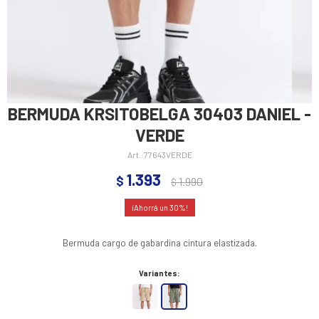
BERMUDA KRSITOBELGA 30403 DANIEL -
VERDE
77643VERDE
1.393
$
1.990
$
30
Bermuda cargo de gabardina cintura elastizada.
Variantes: