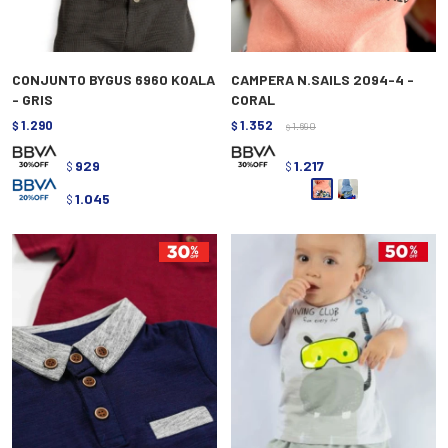
CONJUNTO BYGUS 6960 KOALA
CAMPERA N.SAILS 2094-4 -
- GRIS
CORAL
1.290
1.352
$
$
1.690
$
929
1.217
$
$
1.045
$