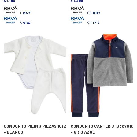
1.190
1.399
$
$
857
1.007
$
$
964
1.133
$
$
CONJUNTO PILIM 3 PIEZAS 1012
CONJUNTO CARTER'S 18387010
- BLANCO
- GRIS AZUL