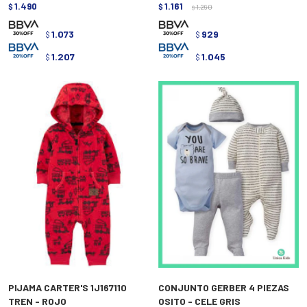
1.490
1.161
$
$
1.290
$
1.073
929
$
$
1.207
1.045
$
$
PIJAMA CARTER'S 1J167110
CONJUNTO GERBER 4 PIEZAS
TREN - ROJO
OSITO - CELE GRIS