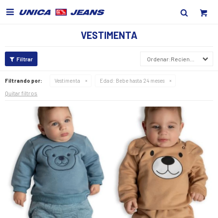

VESTIMENTA
Recientes
Filtrando por:
Vestimenta
Edad:
Bebe hasta 24 meses
Quitar filtros