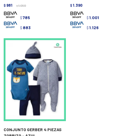
981
1.390
$
1.090
$
$
785
1.001
$
$
883
1.126
$
$
CONJUNTO GERBER 4 PIEZAS
ZORRITO - AZUL