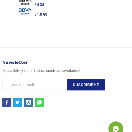
929
929
$
$
1.045
1.0
$
$
Newsletter
¡Suscribite y recibí todas nuestras novedades!
SUSCRIBIRME



