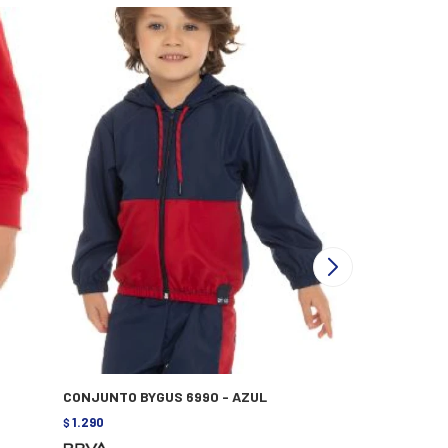
CONJUNTO BYGUS 6990 - AZUL
CONJUNTO BY
1.290
1.290
$
$