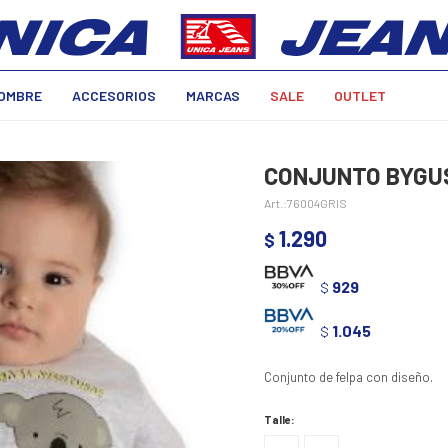
OMBRE
ACCESORIOS
MARCAS
SALE
OUTLET
CONJUNTO BYGUS
76004GRIS
1.290
$
929
$
1.045
$
Conjunto de felpa con diseño.
Talle: