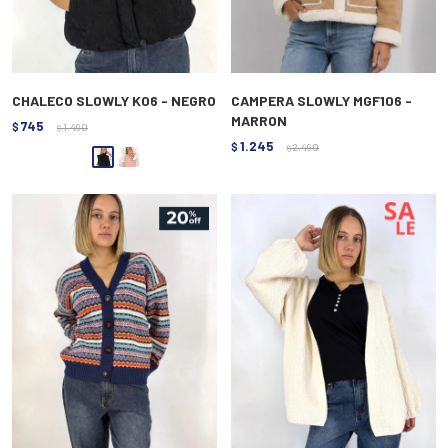
CHALECO SLOWLY K06 - NEGRO
CAMPERA SLOWLY MGF106 -
MARRON
745
$
1.490
$
1.245
$
2.490
$