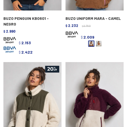
BUZO PENGUIN KB0601 -
BUZO UNIFORM MARA - CAMEL
NEGRO
2.232
$
2.790
$
2.990
$
2.009
$
2.153
$
2.422
$