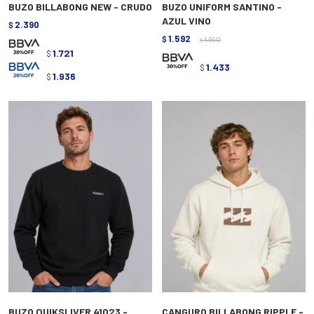
BUZO BILLABONG NEW - CRUDO
BUZO UNIFORM SANTINO -
AZUL VINO
2.390
$
1.592
$
1.990
$
1.721
$
1.433
$
1.936
$
BUZO QUIKSLIVER 41023 -
CANGURO BILLABONG RIPPLE -