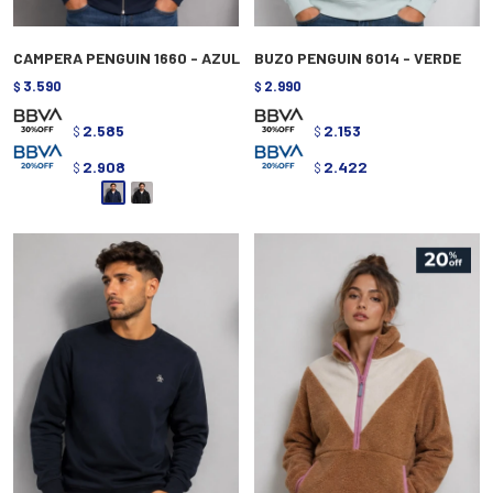
CAMPERA PENGUIN 1660 - AZUL
BUZO PENGUIN 6014 - VERDE
3.590
2.990
$
$
2.585
2.153
$
$
2.908
2.422
$
$