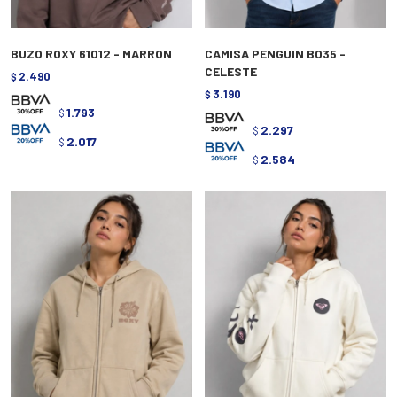
BUZO ROXY 61012 - MARRON
CAMISA PENGUIN B035 -
CELESTE
2.490
$
3.190
$
1.793
$
2.297
$
2.017
$
2.584
$