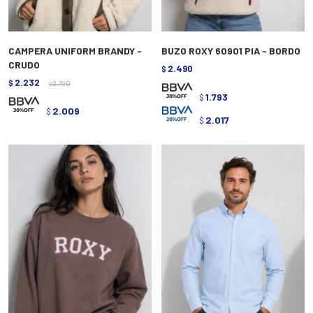
CAMPERA UNIFORM BRANDY -
BUZO ROXY 60901 PIA - BORDO
CRUDO
2.490
$
2.232
$
2.790
$
1.793
$
2.009
$
2.017
$