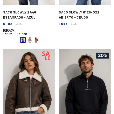
SACO SLOWLY 2446
SACO SLOWLY G126-G22
ESTAMPADO - AZUL
ABIERTO - CRUDO
1.112
645
$
1.390
$
1.290
$
$
1.001
$