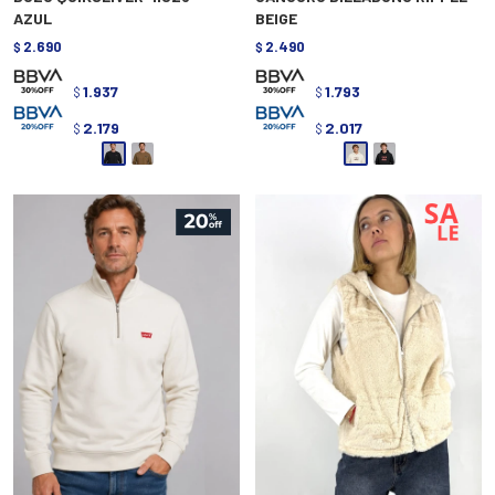
AZUL
BEIGE
2.690
2.490
$
$
1.937
1.793
$
$
2.179
2.017
$
$