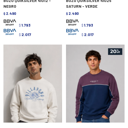
BUZO QUIKSILVER 41012 -
BUZO QUIKSILVER 41025
NEGRO
SATURN - VERDE
2.490
2.490
$
$
1.793
1.793
$
$
2.017
2.017
$
$