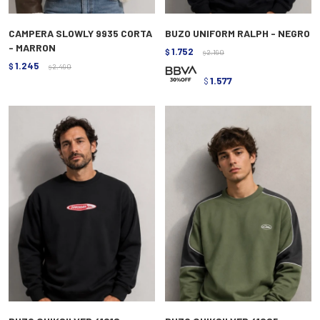
CAMPERA SLOWLY 9935 CORTA
BUZO UNIFORM RALPH - NEGRO
- MARRON
1.752
$
2.190
$
1.245
$
2.490
$
1.577
$