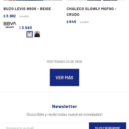
BUZO LEVIS 8606 - BEIGE
CHALECO SLOWLY MGF90 -
CRUDO
3.992
$
4.990
$
645
$
1.290
$
3.593
$
MOSTRANDO
24
DE
1908
VER MÁS
Newsletter
¡Suscribite y recibí todas nuestras novedades!
SUSCRIBIRME