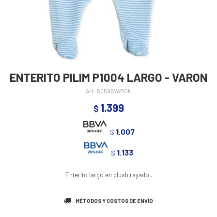
ENTERITO PILIM P1004 LARGO - VARON
50599VARON
1.399
$
1.007
$
1.133
$
Enterito largo en plush rayado .
MÉTODOS Y COSTOS DE ENVÍO