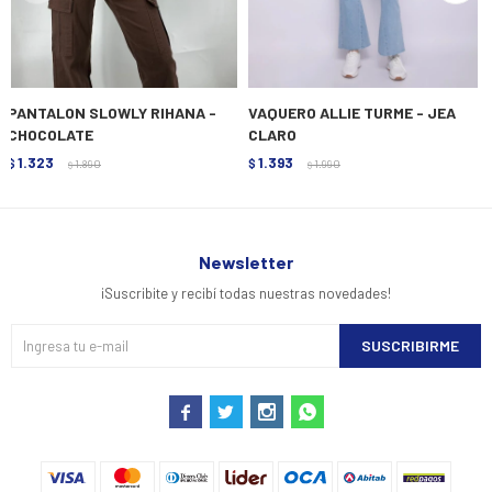
PANTALON SLOWLY RIHANA -
VAQUERO ALLIE TURME - JEA
CHOCOLATE
CLARO
1.323
1.393
$
1.890
$
1.990
$
$
Newsletter
¡Suscribite y recibí todas nuestras novedades!
SUSCRIBIRME



