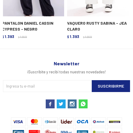
PANTALON DANIEL CASSIN
VAQUERO RUSTY SABINA - JEA
CYPRESS - NEGRO
CLARO
1.393
1.393
$
1.990
$
1.990
$
$
Newsletter
¡Suscribite y recibí todas nuestras novedades!
SUSCRIBIRME



