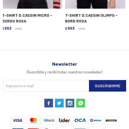
T-SHIRT D.CASSIN MICRO -
T-SHIRT D.CASSIN OLIMPO -
BORDO ROSA
BORD ROSA
553
553
$
790
$
790
$
$
Newsletter
¡Suscribite y recibí todas nuestras novedades!
SUSCRIBIRME



