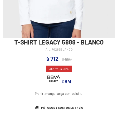
T-SHIRT LEGACY 5888 - BLANCO
70283BLANCO
712
$
890
$
20
641
$
T-shirt manga larga con bolsillo.
MÉTODOS Y COSTOS DE ENVÍO