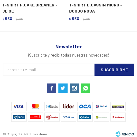
T-SHIRT P.CAKE DREAMER -
T-SHIRT D.CASSIN MICRO -
BEIGE
BORDO ROSA
553
553
$
790
$
790
$
$
Newsletter
¡Suscribite y recibí todas nuestras novedades!
SUSCRIBIRME




© Copyright 2026 / Unica Jeans