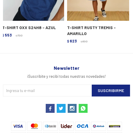
T-SHIRT OXX S24H8 - AZUL
T-SHIRT RUSTY TREMIS -
AMARILLO
553
$
790
$
623
$
890
$
Newsletter
¡Suscribite y recibí todas nuestras novedades!
SUSCRIBIRME



