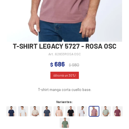
T-SHIRT LEGACY 5727 - ROSA OSC
62833ROSA OSC
686
$
980
$
30
T-shirt manga corta cuello base.
Variantes: