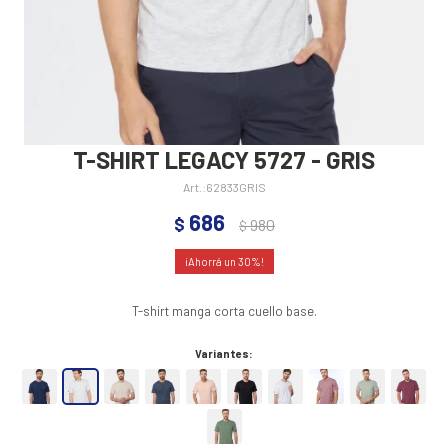
T-SHIRT LEGACY 5727 - GRIS
62833GRIS
686
$
980
$
30
T-shirt manga corta cuello base.
Variantes: