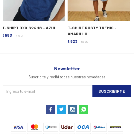
T-SHIRT OXX S24H8 - AZUL
T-SHIRT RUSTY TREMIS -
AMARILLO
553
$
790
$
623
$
890
$
Newsletter
¡Suscribite y recibí todas nuestras novedades!
SUSCRIBIRME



