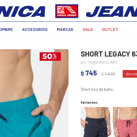
OMBRE
ACCESORIOS
MARCAS
SALE
OUTLET
SHORT LEGACY 6
72960VER CLARO
745
$
1.490
$
Short liso de baño.
Variantes: