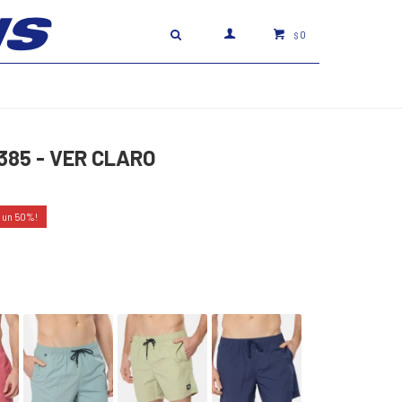
0
$
385 - VER CLARO
50