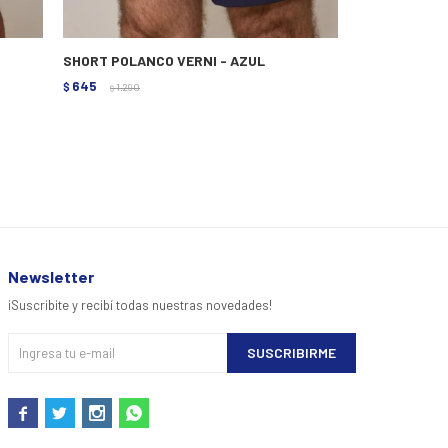
SHORT POLANCO VERNI - AZUL
SHORT LEGACY
645
795
$
1.290
$
1.590
$
$
Newsletter
¡Suscribite y recibí todas nuestras novedades!
SUSCRIBIRME



