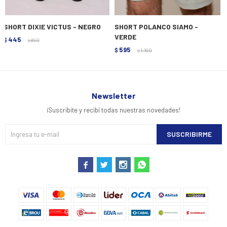
SHORT DIXIE VICTUS - NEGRO
SHORT POLANCO SIAMO -
VERDE
445
$
890
$
595
$
1.190
$
Newsletter
¡Suscribite y recibí todas nuestras novedades!
SUSCRIBIRME



