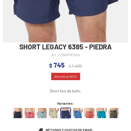
SHORT LEGACY 6385 - PIEDRA
72960PIEDRA
745
$
1.490
$
50
Short liso de baño.
Variantes:
MÉTODOS Y COSTOS DE ENVÍO