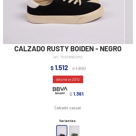
CALZADO RUSTY BOIDEN - NEGRO
70259NEGRO
1.512
$
1.890
$
20
1.361
$
Calzado casual.
Variantes: