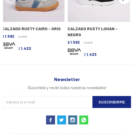
CALZADO RUSTY CAIRO - GRIS
CALZADO RUSTY LOHAN -
NEGRO
1.592
$
1.990
$
1.592
$
1.990
$
1.433
$
1.433
$
Newsletter
¡Suscribite y recibí todas nuestras novedades!
SUSCRIBIRME



