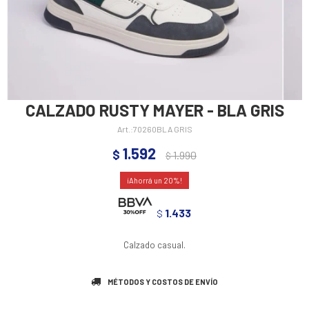
CALZADO RUSTY MAYER - BLA GRIS
70260BLA GRIS
1.592
$
1.990
$
20
1.433
$
Calzado casual.
MÉTODOS Y COSTOS DE ENVÍO