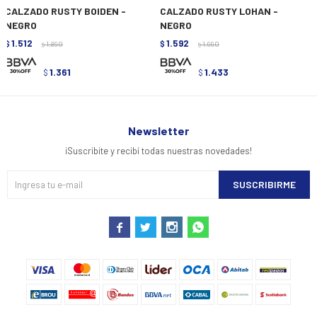
CALZADO RUSTY BOIDEN -
CALZADO RUSTY LOHAN -
NEGRO
NEGRO
1.512
1.592
$
1.890
$
1.990
$
$
1.361
1.433
$
$
Newsletter
¡Suscribite y recibí todas nuestras novedades!
SUSCRIBIRME



