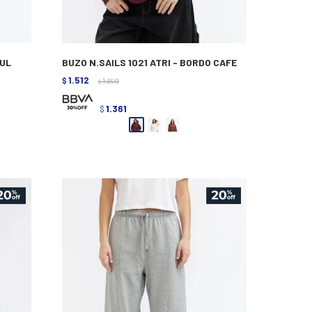
ZUL
BUZO N.SAILS 1021 ATRI - BORDO CAFE
1.512
$
1.890
$
1.361
$