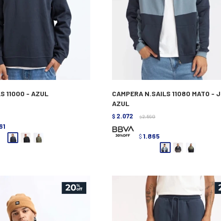
S 11000 - AZUL
CAMPERA N.SAILS 11080 MATO - 
AZUL
2.072
$
2.590
$
61
1.865
$