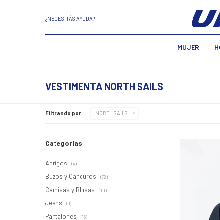
¿NECESITÁS AYUDA?
MUJER
H
VESTIMENTA NORTH SAILS
Filtrando por:
NORTH SAILS
Categorías
Abrigos
(4)
Buzos y Canguros
(72)
Camisas y Blusas
(10)
Jeans
(9)
Pantalones
(16)