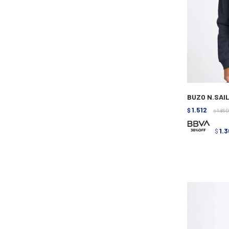
BUZO N.SAIL
1.512
$
1.890
$
1.3
$