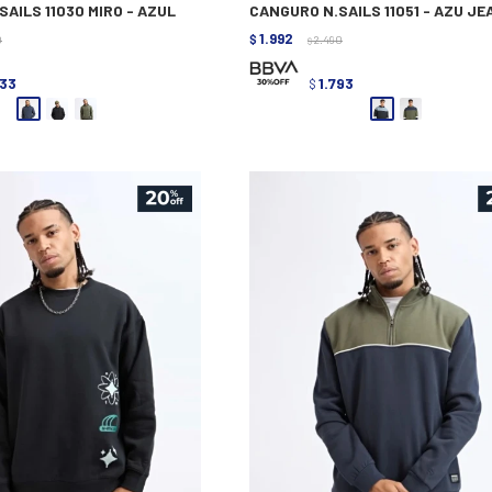
AILS 11030 MIRO - AZUL
CANGURO N.SAILS 11051 - AZU J
1.992
0
$
2.490
$
433
1.793
$