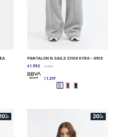
JEA
PANTALON N.SAILS 21109 KYRA - GRIS
1.352
$
1.690
$
1.217
$