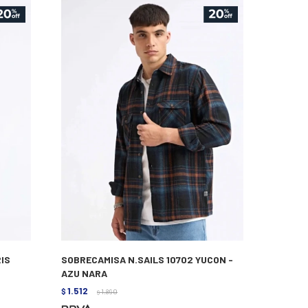
RIS
SOBRECAMISA N.SAILS 10702 YUCON -
AZU NARA
1.512
$
1.890
$