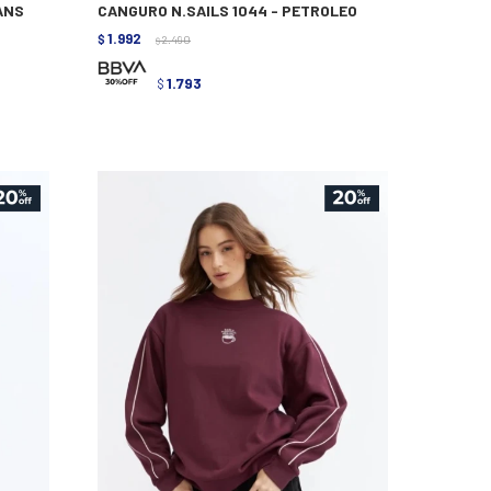
EANS
CANGURO N.SAILS 1044 - PETROLEO
1.992
$
2.490
$
1.793
$