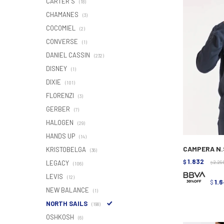
CARTER´S
(18)
CHAMANES
(3)
COCOMIEL
(2)
CONVERSE
(1)
DANIEL CASSIN
(232)
DISNEY
(1)
DIXIE
(101)
FLORENZI
(3)
GERBER
(7)
HALOGEN
(29)
HANDS UP
(14)
CAMPERA N.
KRISTOBELGA
(36)
1.832
LEGACY
$
2.29
$
(106)
LEVIS
(12)
1.
$
NEW BALANCE
(1)
NORTH SAILS
(198)
OSHKOSH
(6)