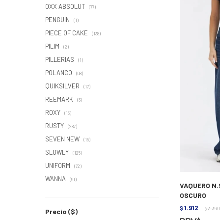
OXX ABSOLUT
(77)
PENGUIN
(1)
PIECE OF CAKE
(138)
PILIM
(2)
PILLERIAS
(1)
POLANCO
(68)
QUIKSILVER
(17)
REEMARK
(3)
ROXY
(15)
RUSTY
(287)
SEVEN NEW
(15)
SLOWLY
(125)
UNIFORM
(72)
WANNA
(91)
VAQUERO N.S
OSCURO
1.912
$
2.39
$
Precio
($)