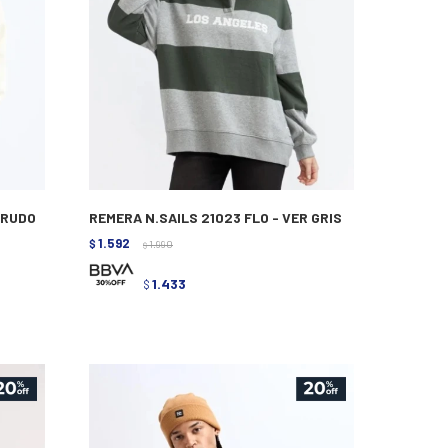
CRUDO
REMERA N.SAILS 21023 FLO - VER GRIS
1.592
$
1.990
$
1.433
$