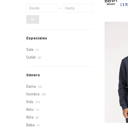
1.7
$
OK
Especiales
Sale
(1)
Outlet
(2)
Género
Dama
(41)
Hombre
(79)
Kids
(71)
Niño
(1)
Niña
(9)
Beba
(7)