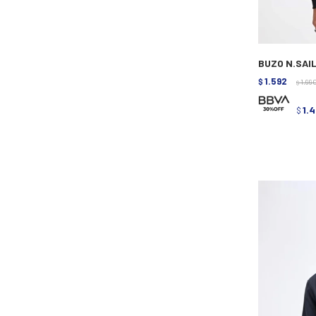
BUZO N.SAIL
1.592
$
1.99
$
1.
$