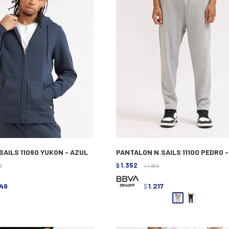
SAILS 11060 YUKON - AZUL
PANTALON N.SAILS 11100 PEDRO -
1.352
0
$
1.690
$
649
1.217
$