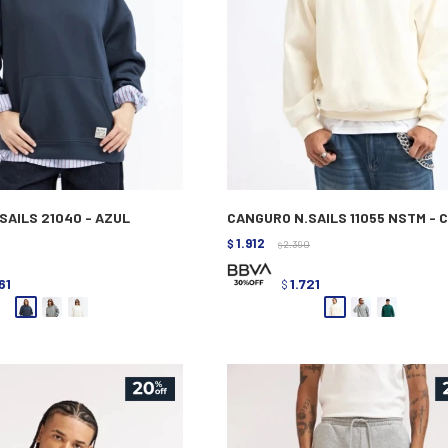
SAILS 21040 - AZUL
CANGURO N.SAILS 11055 NSTM - 
1.912
$
2.390
$
61
1.721
$