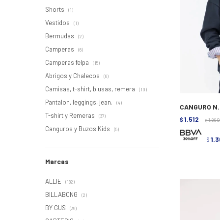
Shorts
(1)
Vestidos
(1)
Bermudas
(2)
Camperas
(6)
Camperas felpa
(15)
Abrigos y Chalecos
(6)
Camisas, t-shirt, blusas, remera
(10)
Pantalon, leggings, jean.
(4)
CANGURO N.
T-shirt y Remeras
(37)
1.512
$
1.890
$
Canguros y Buzos Kids
(5)
1.3
$
Marcas
ALLIE
(182)
BILLABONG
(2)
BY GUS
(39)