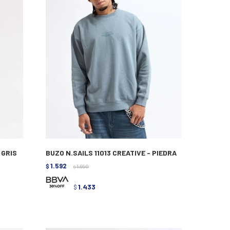
 GRIS
BUZO N.SAILS 11013 CREATIVE - PIEDRA
1.592
$
1.990
$
1.433
$