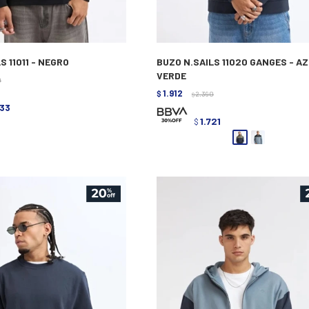
S 11011 - NEGRO
BUZO N.SAILS 11020 GANGES - A
VERDE
0
1.912
$
2.390
$
433
1.721
$