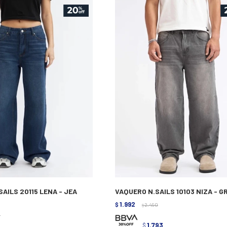
AILS 20115 LENA - JEA
VAQUERO N.SAILS 10103 NIZA - G
1.992
$
2.490
$
0
1.793
$