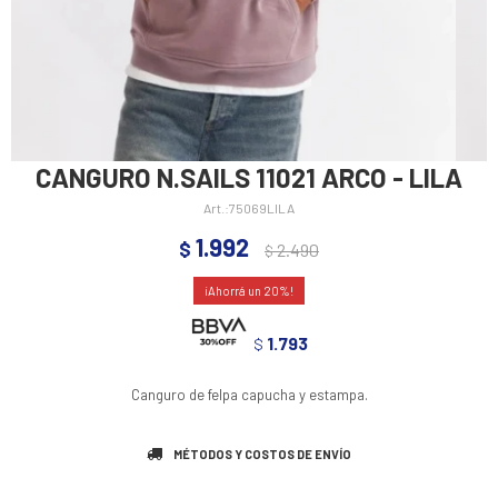
CANGURO N.SAILS 11021 ARCO - LILA
75069LILA
1.992
$
2.490
$
20
1.793
$
Canguro de felpa capucha y estampa.
MÉTODOS Y COSTOS DE ENVÍO