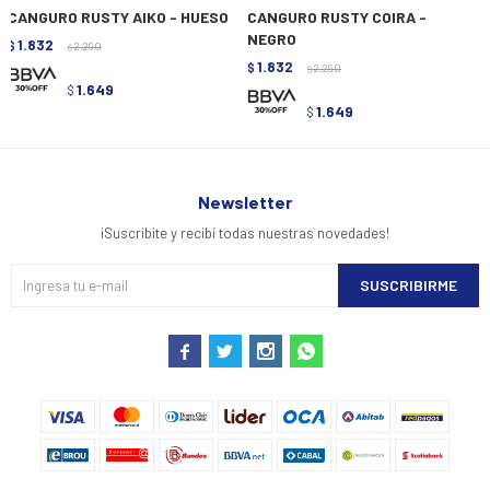
CANGURO RUSTY AIKO - HUESO
CANGURO RUSTY COIRA -
NEGRO
1.832
$
2.290
$
1.832
$
2.290
$
1.649
$
1.649
$
Newsletter
¡Suscribite y recibí todas nuestras novedades!
SUSCRIBIRME



