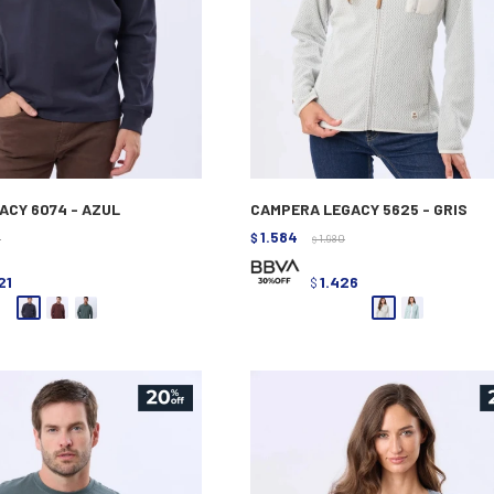
ACY 6074 - AZUL
CAMPERA LEGACY 5625 - GRIS
1.584
0
$
1.980
$
21
1.426
$