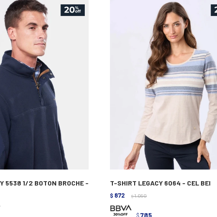
Y 5538 1/2 BOTON BROCHE -
T-SHIRT LEGACY 6064 - CEL BEI
872
$
1.090
$
0
785
$