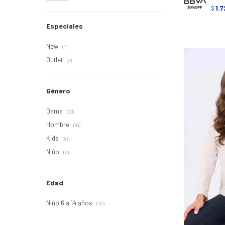
1.7
$
Especiales
New
(1)
Outlet
(3)
Género
Dama
(29)
Hombre
(66)
Kids
(9)
Niño
(2)
Edad
Niño 6 a 14 años
(10)