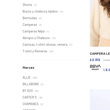
Shorts
(4)
Buzos y chalecos tejidos
(11)
Bermudas
(5)
Camperas
(3)
Camperas felpa
(4)
Abrigos y Chalecos
(10)
Camisas, t-shirt, blusas, remera
(2)
T-shirt y Remeras
(49)
CAMPERA LE
2.312
$
2.89
$
Marcas
2.
$
ALLIE
(182)
BILLABONG
(2)
BY GUS
(39)
CARTER´S
(18)
CHAMANES
(3)