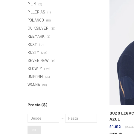
PILIM
(2)
PILLERIAS
(1)
POLANCO
(68)
QUIKSILVER
(17)
REEMARK
(3)
ROXY
(17)
RUSTY
(286)
SEVEN NEW
(15)
SLOWLY
(125)
UNIFORM
(74)
WANNA
(91)
Precio
($)
BUZO LEGAC
AZUL
1.912
$
2.39
$
OK