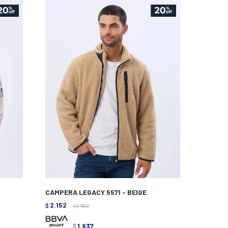
CAMPERA LEGACY 5571 - BEIGE
2.152
$
2.690
$
1.937
$