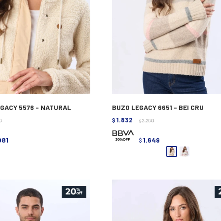
GACY 5576 - NATURAL
BUZO LEGACY 6651 - BEI CRU
1.832
0
$
2.290
$
081
1.649
$