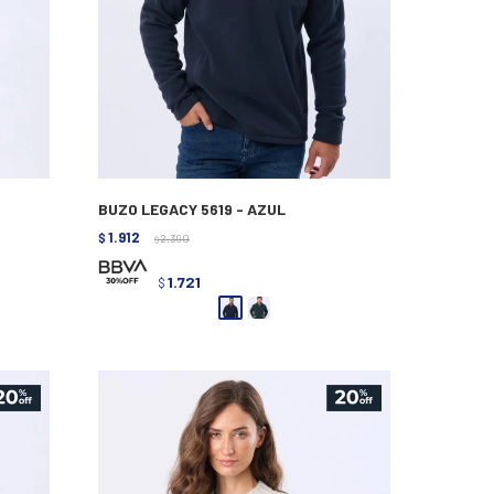
BUZO LEGACY 5619 - AZUL
1.912
$
2.390
$
1.721
$