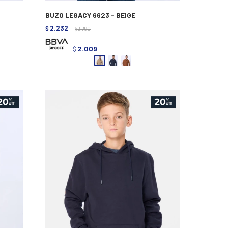
BUZO LEGACY 6623 - BEIGE
2.232
$
2.790
$
2.009
$