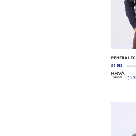
REMERA LEG
1.912
$
2.39
$
1.7
$