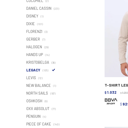
COCOMIEL
(2)
DANIEL CASSIN
(231)
DISNEY
(1)
DIXIE
(101)
FLORENZI
(3)
GERBER
(7)
HALOGEN
(29)
HANDS UP
(14)
KRISTOBELGA
(36)
LEGACY
(105)
LEVIS
(12)
T-SHIRT LEG
NEW BALANCE
(1)
1.032
NORTH SAILS
$
1.29
$
(197)
OSHKOSH
(6)
92
$
OXX ABSOLUT
(77)
PENGUIN
(4)
PIECE OF CAKE
(140)