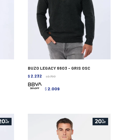
BUZO LEGACY 6603 - GRIS OSC
2.232
$
2.790
$
2.009
$