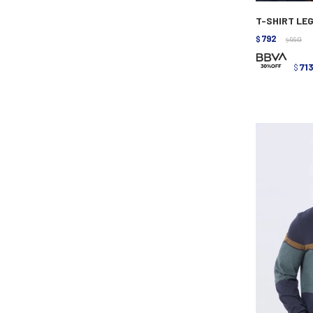
T-SHIRT LEG
792
$
990
$
71
$