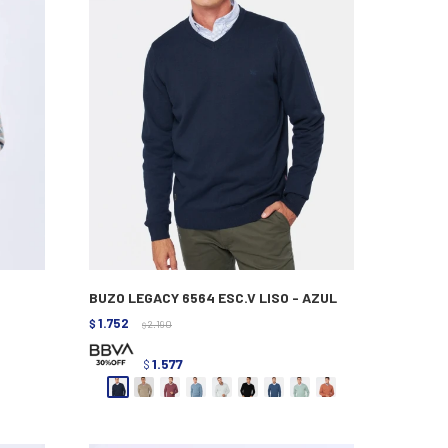
BUZO LEGACY 6564 ESC.V LISO - AZUL
1.752
$
2.190
$
1.577
$