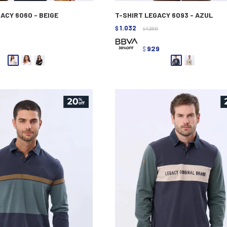
ACY 6060 - BEIGE
T-SHIRT LEGACY 6093 - AZUL
1.032
$
1.290
$
3
929
$