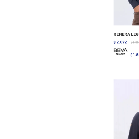
REMERA LEG
2.072
$
2.5
$
1.
$