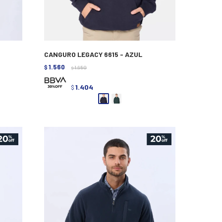
CANGURO LEGACY 6615 - AZUL
1.560
$
1.950
$
1.404
$