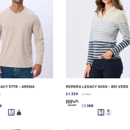
ACY 5778 - ARENA
REMERA LEGACY 6069 - BEI VERD
1.320
0
$
1.650
$
9
1.188
$