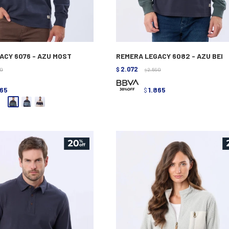
ACY 6076 - AZU MOST
REMERA LEGACY 6082 - AZU BEI
2.072
90
$
2.590
$
865
1.865
$