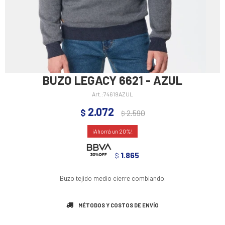
BUZO LEGACY 6621 - AZUL
74619AZUL
2.072
$
2.590
$
20
1.865
$
Buzo tejido medio cierre combiando.
MÉTODOS Y COSTOS DE ENVÍO