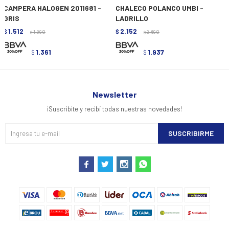
CAMPERA HALOGEN 2011681 -
CHALECO POLANCO UMBI -
GRIS
LADRILLO
1.512
2.152
$
1.890
$
2.690
$
$
1.361
1.937
$
$
Newsletter
¡Suscribite y recibí todas nuestras novedades!
SUSCRIBIRME



