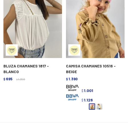
BLUZA CHAMANES 1817 -
CAMISA CHAMANES 10516 -
BLANCO
BEIGE
695
1.390
$
1.390
$
$
1.001
$
1.126
$