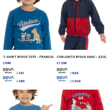
T-SHIRT BYGUS 7075 - FRANCIA
CONJUNTO BYGUS 6990 - AZUL
599
1.290
$
$
431
929
$
$
485
1.045
$
$