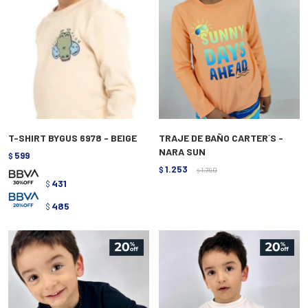
T-SHIRT BYGUS 6978 - BEIGE
TRAJE DE BAÑO CARTER´S -
NARA SUN
599
$
1.253
$
1.790
$
431
$
485
$