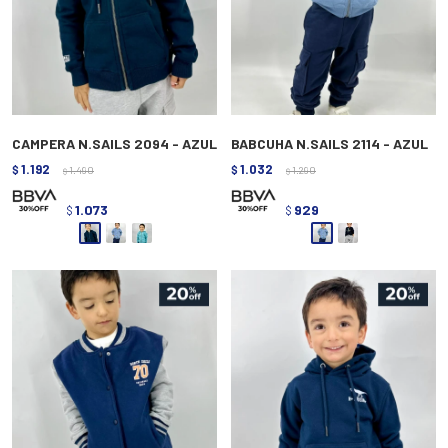
CAMPERA N.SAILS 2094 - AZUL
BABCUHA N.SAILS 2114 - AZUL
1.192
1.032
$
1.490
$
1.290
$
$
1.073
929
$
$