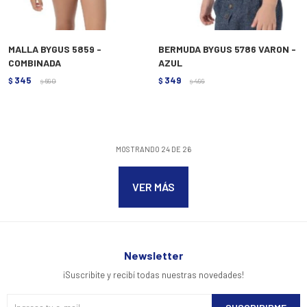
MALLA BYGUS 5859 -
BERMUDA BYGUS 5786 VARON -
COMBINADA
AZUL
345
349
$
690
$
499
$
$
MOSTRANDO
24
DE
26
VER MÁS
Newsletter
¡Suscribite y recibí todas nuestras novedades!