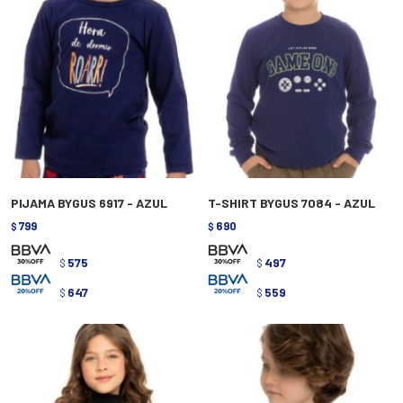
PIJAMA BYGUS 6917 - AZUL
T-SHIRT BYGUS 7084 - AZUL
799
690
$
$
575
497
$
$
647
559
$
$