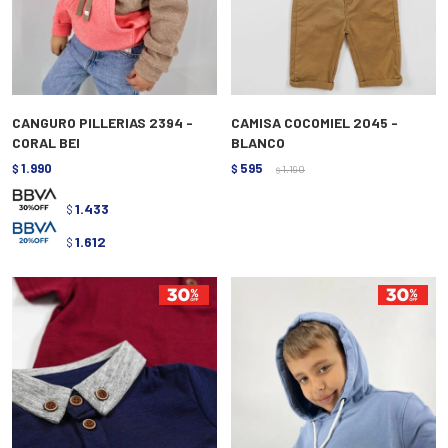
CANGURO PILLERIAS 2394 -
CAMISA COCOMIEL 2045 -
CORAL BEI
BLANCO
1.990
595
$
$
1.190
$
1.433
$
1.612
$