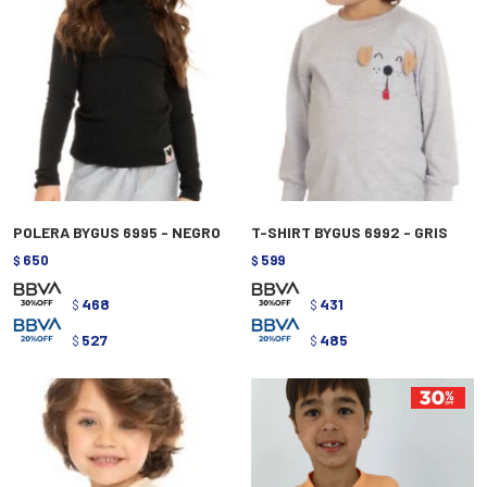
POLERA BYGUS 6995 - NEGRO
T-SHIRT BYGUS 6992 - GRIS
650
599
$
$
468
431
$
$
527
485
$
$