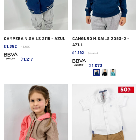
CAMPERA N.SAILS 2115 - AZUL
CANGURO N.SAILS 2093-2 -
AZUL
1.352
$
1.690
$
1.192
$
1.490
$
1.217
$
1.073
$