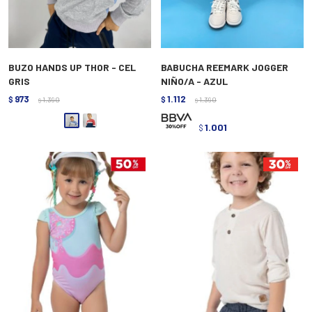
BUZO HANDS UP THOR - CEL
BABUCHA REEMARK JOGGER
GRIS
NIÑO/A - AZUL
973
1.112
$
1.390
$
1.390
$
$
1.001
$