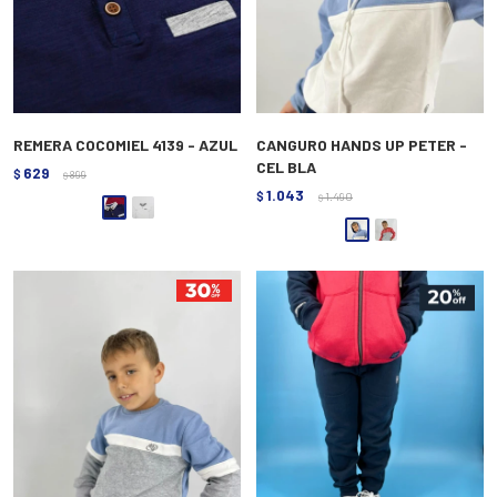
REMERA COCOMIEL 4139 - AZUL
CANGURO HANDS UP PETER -
CEL BLA
629
$
899
$
1.043
$
1.490
$