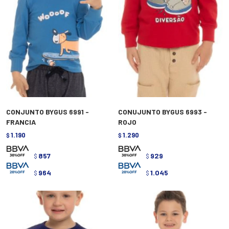
CONJUNTO BYGUS 6991 -
CONUJUNTO BYGUS 6993 -
FRANCIA
ROJO
1.190
1.290
$
$
857
929
$
$
964
1.045
$
$