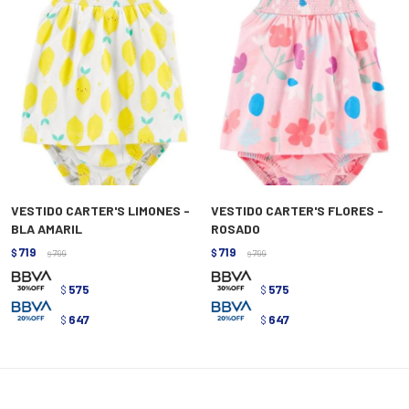
VESTIDO CARTER'S LIMONES -
VESTIDO CARTER'S FLORES -
BLA AMARIL
ROSADO
719
719
$
799
$
799
$
$
575
575
$
$
647
647
$
$