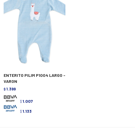
ENTERITO PILIM P1004 LARGO -
VARON
1.399
$
1.007
$
1.133
$