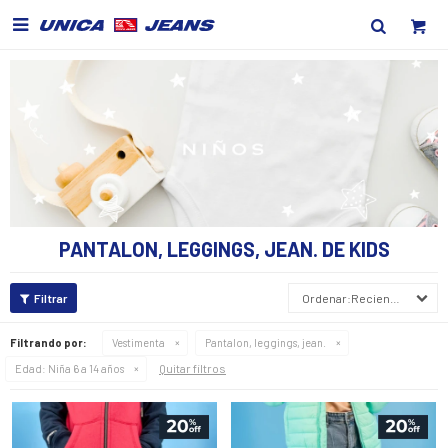

PANTALON, LEGGINGS, JEAN. DE KIDS
Recientes
Filtrando por:
Vestimenta
Pantalon, leggings, jean.
Quitar filtros
Edad:
Niña 6 a 14 años