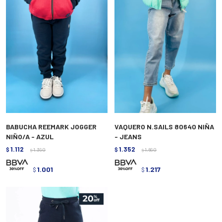
BABUCHA REEMARK JOGGER
VAQUERO N.SAILS 80640 NIÑA
NIÑO/A - AZUL
- JEANS
1.112
1.352
$
1.390
$
1.690
$
$
1.001
1.217
$
$