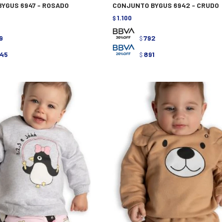
YGUS 6947 - ROSADO
CONJUNTO BYGUS 6942 - CRUDO
1.100
$
9
792
$
045
891
$