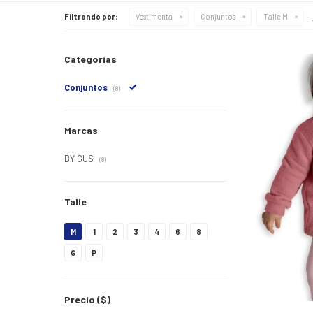
Filtrando por:
Vestimenta
Conjuntos
Talle M
Categorías
Conjuntos
(8)
Marcas
BY GUS
(8)
Talle
M
1
2
3
4
6
8
G
P
Precio
($)