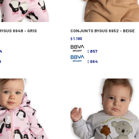
YGUS 6948 - GRIS
CONJUNTO BYGUS 6952 - BEIGE
1.190
$
4
857
$
0
964
$