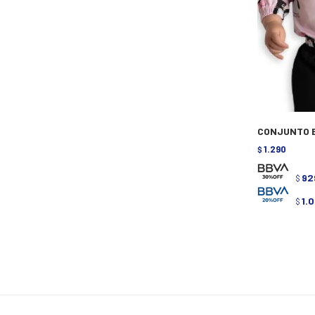
CONJUNTO B
1.290
$
92
$
1.
$