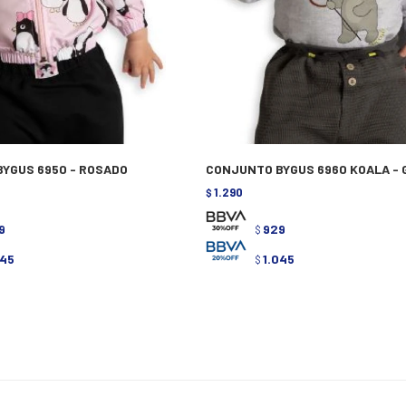
YGUS 6950 - ROSADO
CONJUNTO BYGUS 6960 KOALA - 
1.290
$
9
929
$
045
1.045
$