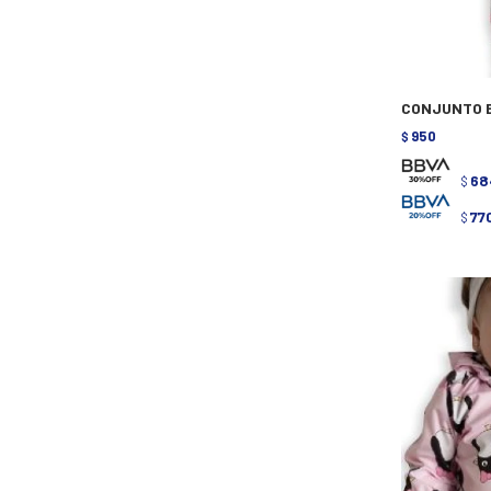
CONJUNTO B
950
$
68
$
77
$