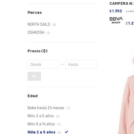
CAMPERA N.S
1.352
$
1.69
Marcas
$
1.2
$
NORTH SAILS
(3)
OSHKOSH
(1)
Precio
($)
OK
Edad
Bebe hasta 24 meses
(1)
Niño 2 a 5 años
(2)
Niño 6 a 14 años
(7)
Niña 2 a 5 años
(4)