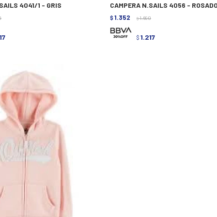
AILS 4041/1 - GRIS
CAMPERA N.SAILS 4056 - ROSAD
1.352
0
$
1.690
$
17
1.217
$