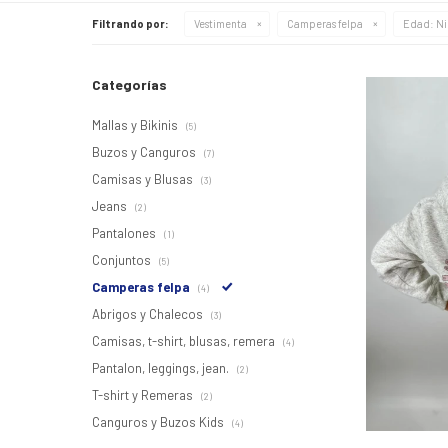
Filtrando por:
Vestimenta
Camperas felpa
Edad:
Ni
Categorías
Mallas y Bikinis
(5)
Buzos y Canguros
(7)
Camisas y Blusas
(3)
Jeans
(2)
Pantalones
(1)
Conjuntos
(5)
Camperas felpa
(4)
Abrigos y Chalecos
(3)
Camisas, t-shirt, blusas, remera
(4)
Pantalon, leggings, jean.
(2)
T-shirt y Remeras
(2)
Canguros y Buzos Kids
(4)