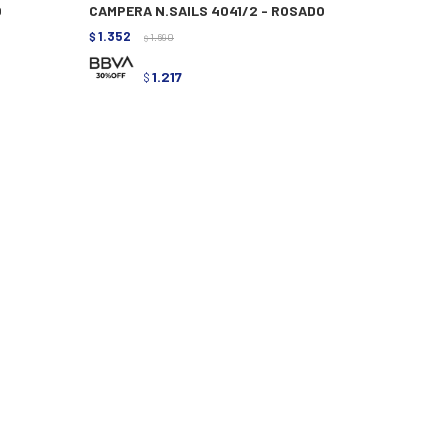
O
CAMPERA N.SAILS 4041/2 - ROSADO
1.352
$
1.690
$
1.217
$