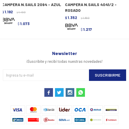
CAMPERA N.SAILS 2094 - AZUL
CAMPERA N.SAILS 4041/2 -
ROSADO
1.192
$
1.490
$
1.352
$
1.690
$
1.073
$
1.217
$
Newsletter
¡Suscribite y recibí todas nuestras novedades!
SUSCRIBIRME



