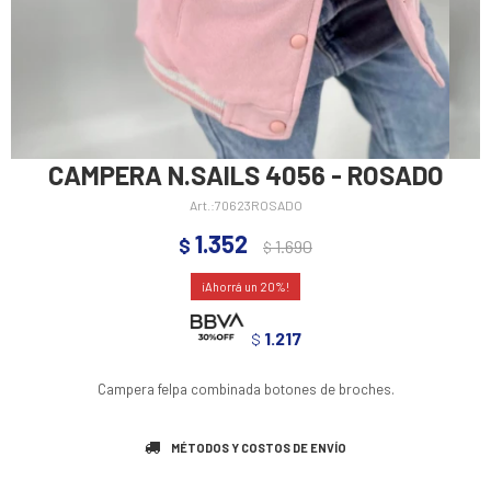
CAMPERA N.SAILS 4056 - ROSADO
70623ROSADO
1.352
$
1.690
$
20
1.217
$
Campera felpa combinada botones de broches.
MÉTODOS Y COSTOS DE ENVÍO