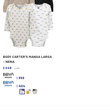
BODY CARTER'S MANGA LARGA
- NENA
449
$
499
$
359
$
404
$