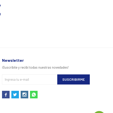
7
3
Newsletter
¡Suscribite y recibí todas nuestras novedades!
SUSCRIBIRME



