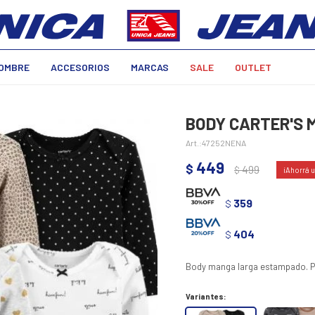
OMBRE
ACCESORIOS
MARCAS
SALE
OUTLET
BODY CARTER'S 
47252NENA
449
$
499
$
359
$
404
$
Body manga larga estampado. Pr
Variantes: