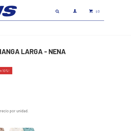
0
$
MANGA LARGA - NENA
10
ecio por unidad.