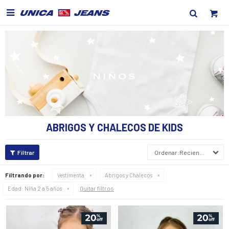

ABRIGOS Y CHALECOS DE KIDS
Recientes
Filtrando por:
Vestimenta
Abrigos y Chalecos
Quitar filtros
Edad:
Niña 2 a 5 años