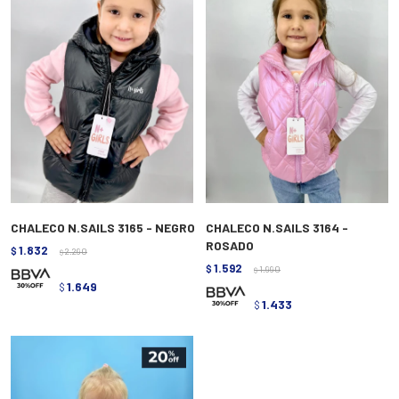
CHALECO N.SAILS 3165 - NEGRO
CHALECO N.SAILS 3164 -
ROSADO
1.832
$
2.290
$
1.592
$
1.990
$
1.649
$
1.433
$