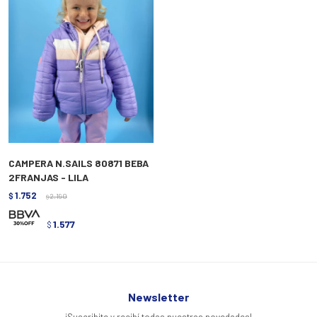
CAMPERA N.SAILS 80871 BEBA
2FRANJAS - LILA
1.752
$
2.190
$
1.577
$
Newsletter
¡Suscribite y recibí todas nuestras novedades!