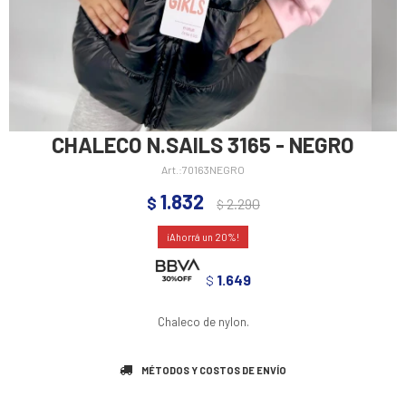
CHALECO N.SAILS 3165 - NEGRO
70163NEGRO
1.832
$
2.290
$
20
1.649
$
Chaleco de nylon.
MÉTODOS Y COSTOS DE ENVÍO