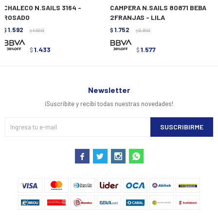
CHALECO N.SAILS 3164 -
CAMPERA N.SAILS 80871 BEBA
ROSADO
2FRANJAS - LILA
1.592
1.752
$
1.990
$
2.190
$
$
1.433
1.577
$
$
Newsletter
¡Suscribite y recibí todas nuestras novedades!
SUSCRIBIRME



