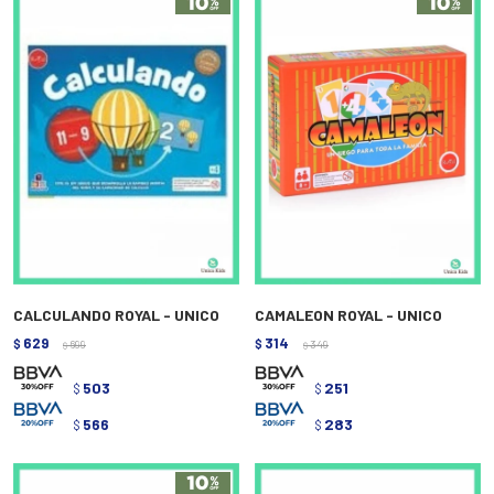
CALCULANDO ROYAL - UNICO
CAMALEON ROYAL - UNICO
629
314
$
699
$
349
$
$
503
251
$
$
566
283
$
$