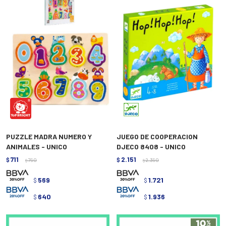
PUZZLE MADRA NUMERO Y
JUEGO DE COOPERACION
ANIMALES - UNICO
DJECO 8408 - UNICO
711
2.151
$
790
$
2.390
$
$
569
1.721
$
$
640
1.936
$
$