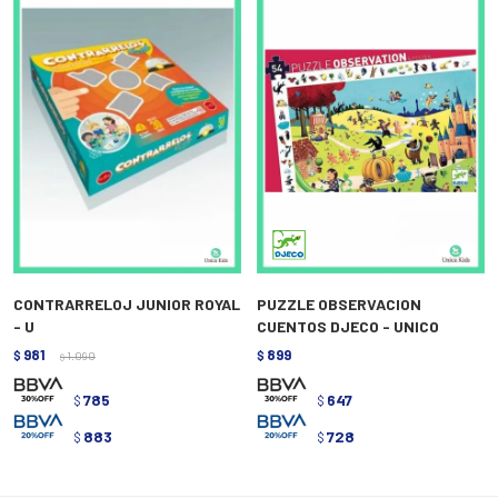
CONTRARRELOJ JUNIOR ROYAL
PUZZLE OBSERVACION
- U
CUENTOS DJECO - UNICO
981
899
$
1.090
$
$
785
647
$
$
883
728
$
$