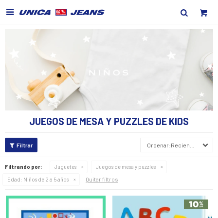

JUEGOS DE MESA Y PUZZLES DE KIDS
Recientes
Filtrando por:
Juguetes
Juegos de mesa y puzzles
Quitar filtros
Edad:
Niños de 2 a 5 años