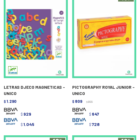
LETRAS DJECO MAGNETICAS -
PICTOGRAPHY ROYAL JUNIOR -
UNICO
UNICO
1.290
809
$
$
899
$
929
647
$
$
1.045
728
$
$