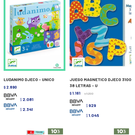
LUDANIMO DJECO - UNICO
JUEGO MAGNETICO DJECO 3100
38 LETRAS - U
2.890
$
1.161
$
1.290
$
2.081
$
929
$
2.341
$
1.045
$