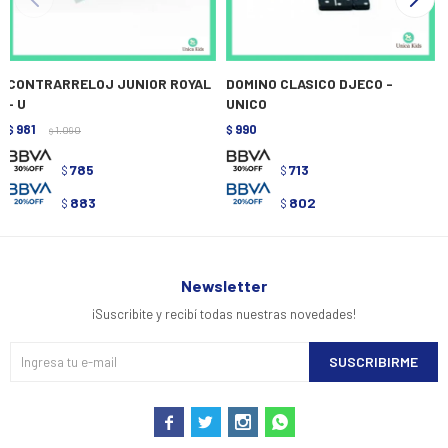
CONTRARRELOJ JUNIOR ROYAL
DOMINO CLASICO DJECO -
- U
UNICO
981
990
$
1.090
$
$
785
713
$
$
883
802
$
$
Newsletter
¡Suscribite y recibí todas nuestras novedades!
SUSCRIBIRME



