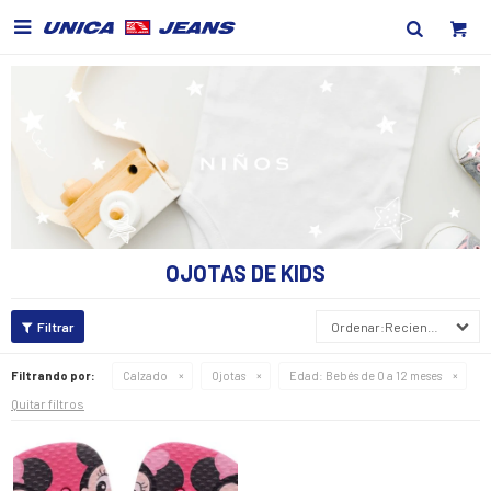

OJOTAS DE KIDS
Recientes
Filtrando por:
Calzado
Ojotas
Edad:
Bebés de 0 a 12 meses
Quitar filtros