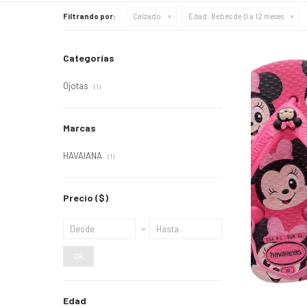
Filtrando por:
Calzado
Edad:
Bebés de 0 a 12 meses
Categorías
Ojotas
(1)
Marcas
HAVAIANA
(1)
Precio
($)
OK
Edad