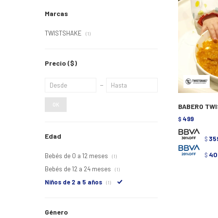
Marcas
TWISTSHAKE
(1)
Precio
($)
OK
BABERO TWI
499
$
Edad
35
$
40
$
Bebés de 0 a 12 meses
(1)
Bebés de 12 a 24 meses
(1)
Niños de 2 a 5 años
(1)
Género