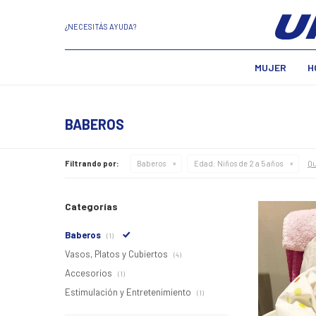
¿NECESITÁS AYUDA?
MUJER
H
BABEROS
Qu
Filtrando por:
Baberos
Edad:
Niños de 2 a 5 años
Categorías
Baberos
(1)
Vasos, Platos y Cubiertos
(4)
Accesorios
(1)
Estimulación y Entretenimiento
(1)