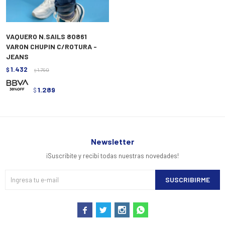
VAQUERO N.SAILS 80861
VARON CHUPIN C/ROTURA -
JEANS
1.432
$
1.790
$
1.289
$
Newsletter
¡Suscribite y recibí todas nuestras novedades!
SUSCRIBIRME



