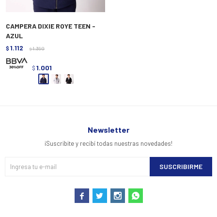
CAMPERA DIXIE ROYE TEEN -
AZUL
1.112
$
1.390
$
1.001
$
Newsletter
¡Suscribite y recibí todas nuestras novedades!
SUSCRIBIRME



