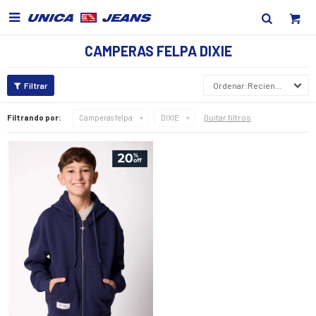

CAMPERAS FELPA DIXIE
Recientes
Quitar filtros
Filtrando por:
Camperas felpa
DIXIE