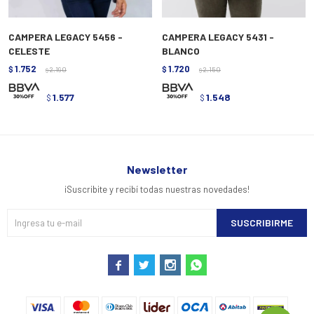
CAMPERA LEGACY 5456 -
CAMPERA LEGACY 5431 -
CELESTE
BLANCO
1.752
1.720
$
2.190
$
2.150
$
$
1.577
1.548
$
$
Newsletter
¡Suscribite y recibí todas nuestras novedades!
SUSCRIBIRME



