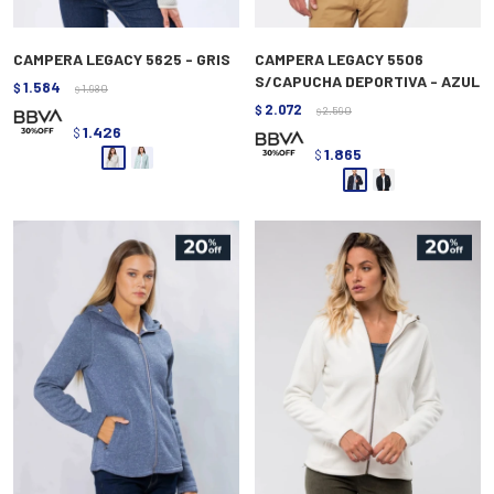
CAMPERA LEGACY 5625 - GRIS
CAMPERA LEGACY 5506
S/CAPUCHA DEPORTIVA - AZUL
1.584
$
1.980
$
2.072
$
2.590
$
1.426
$
1.865
$