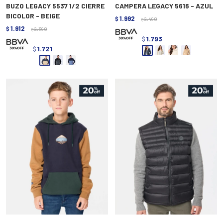
BUZO LEGACY 5537 1/2 CIERRE
CAMPERA LEGACY 5616 - AZUL
BICOLOR - BEIGE
1.992
$
2.490
$
1.912
$
2.390
$
1.793
$
1.721
$