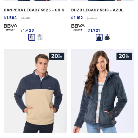
CAMPERA LEGACY 5625 - GRIS
BUZO LEGACY 5619 - AZUL
1.584
1.912
$
1.980
$
2.390
$
$
1.426
1.721
$
$