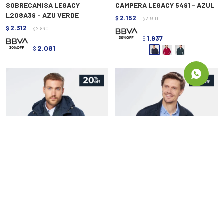
SOBRECAMISA LEGACY
CAMPERA LEGACY 5491 - AZUL
L208A39 - AZU VERDE
2.152
$
2.690
$
2.312
$
2.890
$
1.937
$
2.081
$
CAMPERA LEGACY 5524 - AZUL
CAMPERA LEGACY 5516 - AZUL