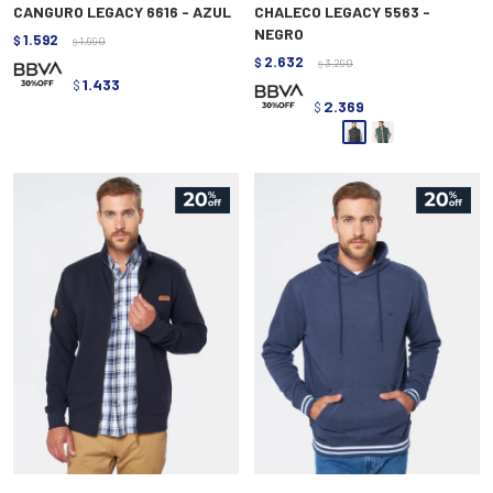
CANGURO LEGACY 6616 - AZUL
CHALECO LEGACY 5563 -
NEGRO
1.592
$
1.990
$
2.632
$
3.290
$
1.433
$
2.369
$