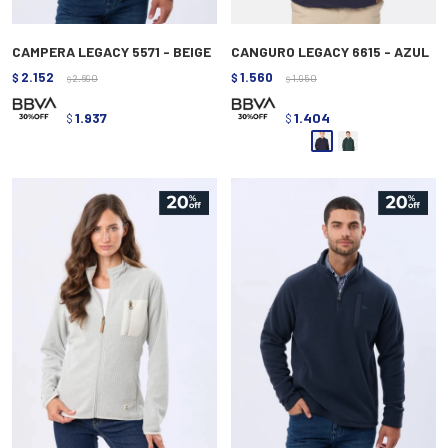
CAMPERA LEGACY 5571 - BEIGE
CANGURO LEGACY 6615 - AZUL
2.152
1.560
$
2.690
$
1.950
$
$
1.937
1.404
$
$