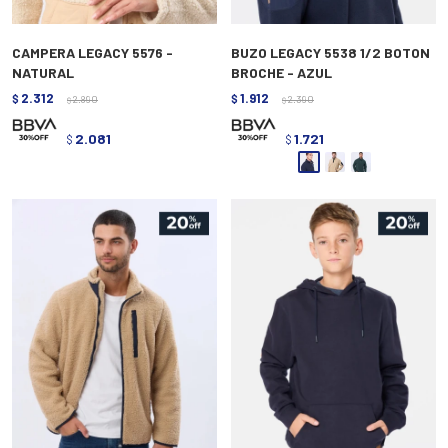
CAMPERA LEGACY 5576 -
BUZO LEGACY 5538 1/2 BOTON
NATURAL
BROCHE - AZUL
2.312
1.912
$
2.890
$
2.390
$
$
2.081
1.721
$
$