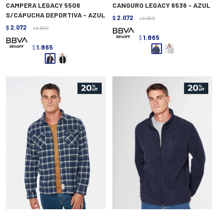
CAMPERA LEGACY 5506
CANGURO LEGACY 6536 - AZUL
S/CAPUCHA DEPORTIVA - AZUL
2.072
$
2.590
$
2.072
$
2.590
$
1.865
$
1.865
$