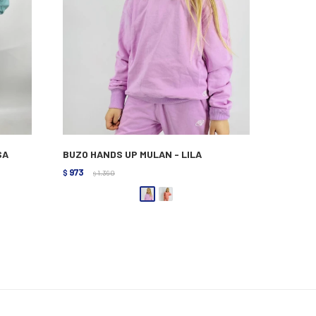
SA
BUZO HANDS UP MULAN - LILA
973
$
1.390
$