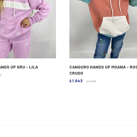
NDS UP GRU - LILA
CANGURO HANDS UP MOANA - RO
CRUDO
0
1.043
$
1.490
$