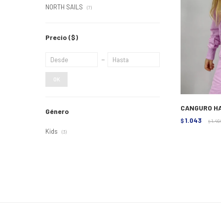
NORTH SAILS
(7)
Precio
($)
OK
CANGURO HA
Género
1.043
$
1.49
$
Kids
(3)