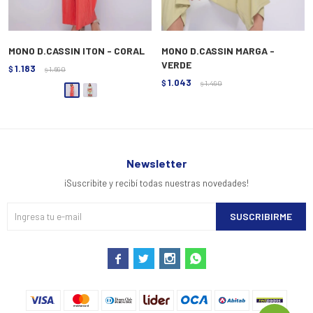
MONO D.CASSIN ITON - CORAL
MONO D.CASSIN MARGA -
VERDE
1.183
$
1.690
$
1.043
$
1.490
$
Newsletter
¡Suscribite y recibí todas nuestras novedades!
SUSCRIBIRME



