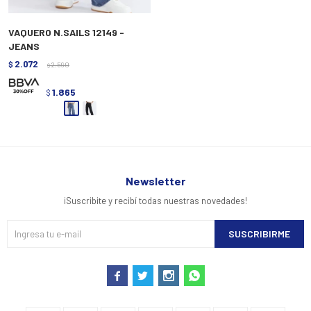
VAQUERO N.SAILS 12149 -
JEANS
2.072
$
2.590
$
1.865
$
Newsletter
¡Suscribite y recibí todas nuestras novedades!
SUSCRIBIRME



