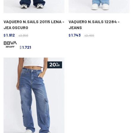
VAQUERO N.SAILS 20115 LENA -
VAQUERO N.SAILS 12284 -
JEA OSCURO
JEANS
1.912
1.743
$
2.390
$
2.490
$
$
1.721
$