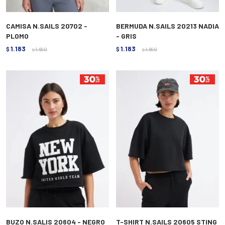
CAMISA N.SAILS 20702 -
BERMUDA N.SAILS 20213 NADIA
PLOMO
- GRIS
1.183
1.183
$
1.690
$
1.690
$
$
BUZO N.SALIS 20604 - NEGRO
T-SHIRT N.SAILS 20605 STING