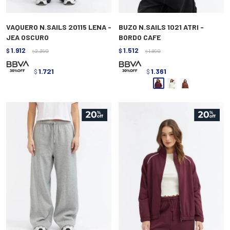
VAQUERO N.SAILS 20115 LENA -
BUZO N.SAILS 1021 ATRI -
JEA OSCURO
BORDO CAFE
1.912
1.512
$
2.390
$
1.890
$
$
1.721
1.361
$
$