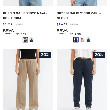
BUZO N.SAILS 21020 NAYA -
BUZO N.SALIS 21000 ZARI -
BORD ROSA
NEGRO
1.512
1.432
$
1.890
$
1.790
$
$
1.361
1.289
$
$