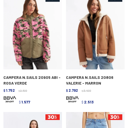
CAMPERA N.SAILS 20905 ABI -
CAMPERA N.SAILS 20806
ROSA VERDE
VALERIE - MARRON
1.752
2.792
$
2.190
$
3.490
$
$
1.577
2.513
$
$