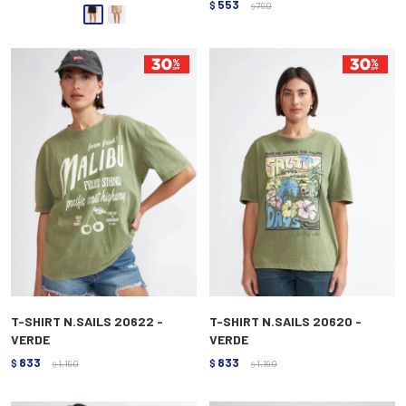
553
$
790
$
T-SHIRT N.SAILS 20622 -
T-SHIRT N.SAILS 20620 -
VERDE
VERDE
833
833
$
1.190
$
1.190
$
$