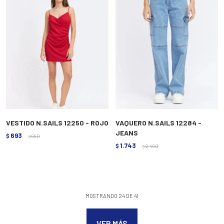
VESTIDO N.SAILS 12250 - ROJO
VAQUERO N.SAILS 12284 -
JEANS
693
$
990
$
1.743
$
2.490
$
MOSTRANDO
24
DE
41
VER MÁS