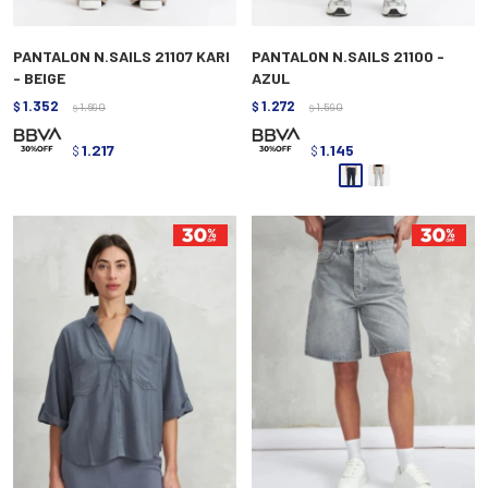
PANTALON N.SAILS 21107 KARI
PANTALON N.SAILS 21100 -
- BEIGE
AZUL
1.352
1.272
$
1.690
$
1.590
$
$
1.217
1.145
$
$