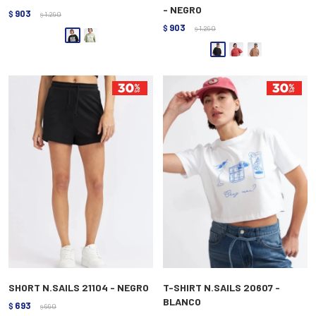
- NEGRO
903
$
1.290
$
903
$
1.290
$
SHORT N.SAILS 21104 - NEGRO
T-SHIRT N.SAILS 20607 -
BLANCO
693
$
990
$