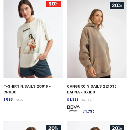
T-SHIRT N.SAILS 20619 -
CANGURO N.SAILS 221033
CRUDO
DAFNA - OXIDO
693
1.992
$
990
$
2.490
$
$
1.793
$