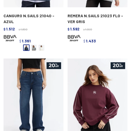
CANGURO N.SAILS 21040 -
REMERA N.SAILS 21023 FLO -
AZUL
VER GRIS
1.512
1.592
$
1.890
$
1.990
$
$
1.361
1.433
$
$