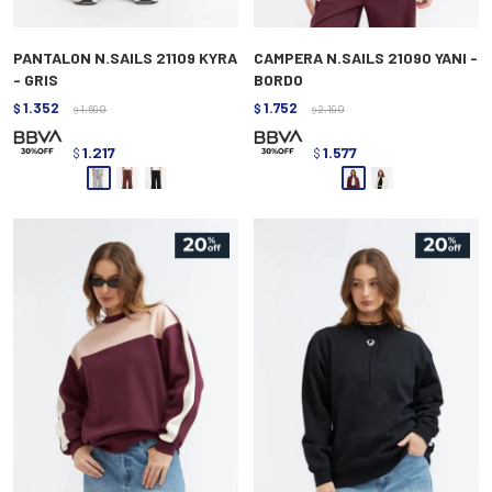
PANTALON N.SAILS 21109 KYRA
CAMPERA N.SAILS 21090 YANI -
- GRIS
BORDO
1.352
1.752
$
1.690
$
2.190
$
$
1.217
1.577
$
$